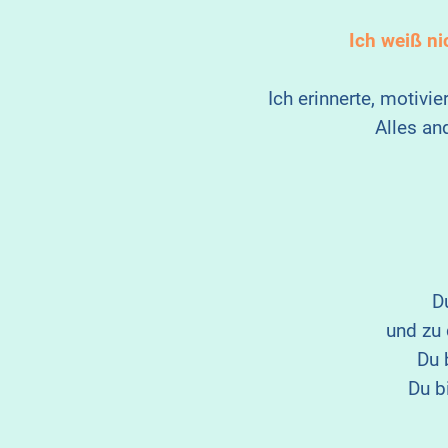
Ich weiß ni
Ich erinnerte, motiv
Alles an
D
und zu 
Du 
Du b