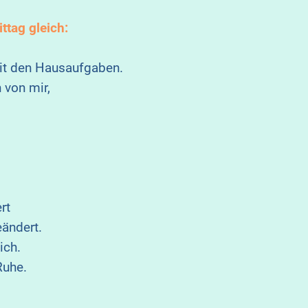
ttag gleich:
mit den Hausaufgaben.
 von mir,
rt
eändert.
ich.
Ruhe.