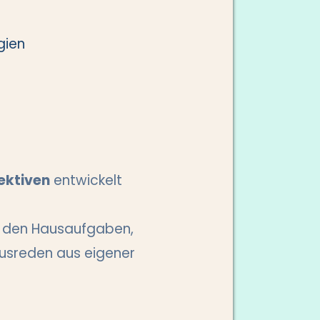
gien
ektiven
entwickelt
t den Hausaufgaben,
Ausreden aus eigener