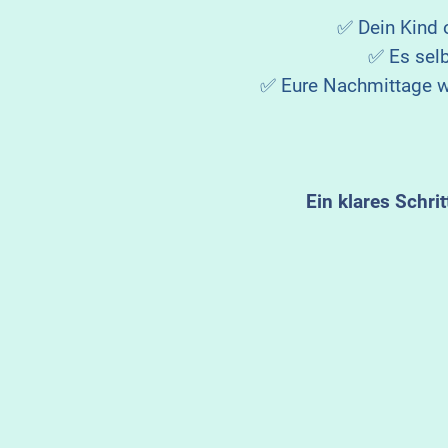
✅ Dein Kind 
✅ Es selb
✅ Eure Nachmittage wi
Ein klares Schri