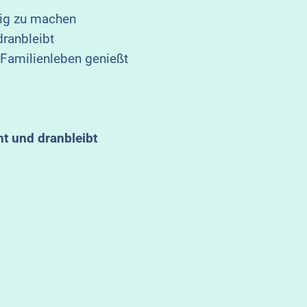
lig zu machen
dranbleibt
 Familienleben genießt
nt und dranbleibt